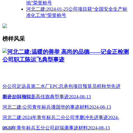
地”荣誉称号
河北二建:2024-01-25公司项目获“全国安全生产标
准化工地”荣誉称号
榜样风采
河北二建:温暖的善举 高尚的品德——记金正检测
公司职工陈运飞典型事迹
分公司定远县第二水厂EPC总承包项目预算员程秋华先进
事迹2024-08-22
四分公司预算员高佳旗典型事迹2024-08-13
河北二建:公司青年标兵潘国华的事迹材料2024-08-13
河北二建:2024年青年标兵二分公司李鹏冲先进事迹2024-
08-13
2024年青年标兵五分公司赵瑞康事迹材料2024-08-13