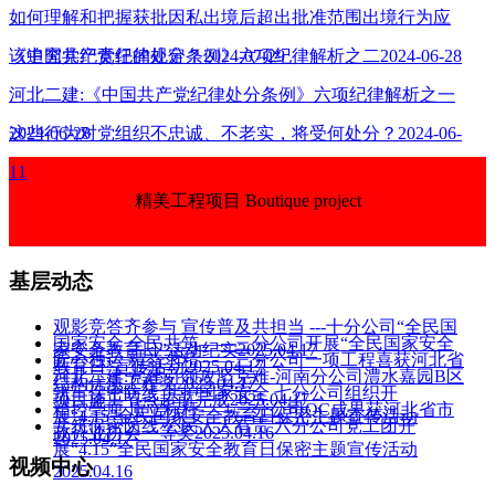
如何理解和把握获批因私出境后超出批准范围出境行为应
该追究党纪责任的规定？2024-07-29
《中国共产党纪律处分条例》六项纪律解析之二2024-06-28
河北二建:《中国共产党纪律处分条例》六项纪律解析之一
2024-06-28
这些行为对党组织不忠诚、不老实，将受何处分？2024-06-
11
精美工程项目 Boutique project
基层动态
观影竞答齐参与 宣传普及共担当 ---十分公司“全民国
国家安全 全民共筑——三分公司开展“全民国家安全
家安全教育日”活动纪实2025.04.17
匠心独运 精益求精——三分公司一项工程喜获河北省
教育日”宣传活动2025.04.17
河北二建:党建引领攻坚克难-河南分公司澧水嘉园B区
结构优质工程奖2025.04.17
筑牢保密防线 共护国家安全 七分公司组织开
项目施工节点超前完成2025.04.17
精控毫厘 质立标杆——三分公司QC成果获河北省市
展“4.15”全民国家安全教育日保密主题宣传活动
共筑保密防线 公民人人有责 六分公司党工团开
政行业协会一等奖2025.04.16
2025.04.17
展“4.15”全民国家安全教育日保密主题宣传活动
视频中心
2025.04.16