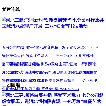
党建连线
河北二建:书写新时代 翰墨展芳华 七分公司行唐县
玉城污水处理厂开展“三八”妇女节书法活动
五分公司拍摄“躺平”警示教育视频引发全员反思2025-04-07
缅怀革命先烈 传承红色基因——三分公司机关党支部开
展“清明节 祭英烈”活动2025-04-02
公司党委副书记、纪委书记、工会主席孙建格一行到河南
分公司澧水嘉园B区项目指导“三点联创”和 职工小家建设
河北二建:“志”在心中 “愿”在行动——三分公司党团开展地
工作2025-04-01
铁志愿服务活动2025-03-05
学习贯彻双代会精神 共谋高质量发展新篇章——金正检测
工团园地
公司全体职工学习贯彻“双代会”精神2025-02-24
河北二建:领略白瓷神韵 感受艺术魅力 七分公司组
织女职工走进河北博物院参观“一色万象”白瓷艺术