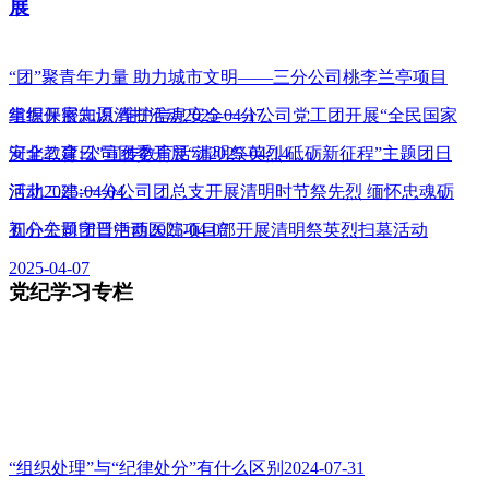
展
“团”聚青年力量 助力城市文明——三分公司桃李兰亭项目
组织开展志愿清扫活动2025-04-17
掌握保密知识 维护信息安全一分公司党工团开展“全民国家
安全教育日”宣传教育活动2025-04-14
河北二建:公司团委开展“清明祭英烈 砥砺新征程”主题团日
活动2025-04-04
河北二建:一分公司团总支开展清明时节祭先烈 缅怀忠魂砺
初心主题团日活动2025-04-07
五分公司宁晋中西医院项目部开展清明祭英烈扫墓活动
2025-04-07
党纪学习专栏
“组织处理”与“纪律处分”有什么区别2024-07-31