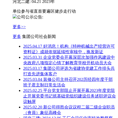
河北二建: 04.21 2023年
单位参与省直首要遍区健步走行动
公司公示公告:
更多>>
更多
集团公司社会新闻
2025.04.17 好消息！机构《特​种机械出产经营许可
资料证》成就依据延续性审核中，换发新证
2025.03.31 企业党委会开幕深层次加强作风建设中
央政府八项指定心情了解教育学校开机动员大会
2025.03.17 集团公司评选为省建协党建工作排头兵
打造先进集体客户
2025.03.04 装修公司主持召开202历经四年度干部
班子君主制日常生活会
2025.02.25 平台党支部阻止开展开幕2023年度党阻
止开展党委书记抓基础党组织建设任务述职评议会
议触屏
2025.02.20 新公司得胜会议议程二届二级企业职员
（會員）象征高峰会